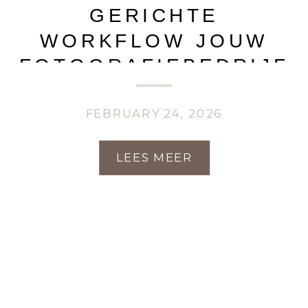
GERICHTE
WORKFLOW JOUW
FOTOGRAFIEBEDRIJF
ÉCHT KAN LATEN
GROEIEN
FEBRUARY 24, 2026
LEES MEER