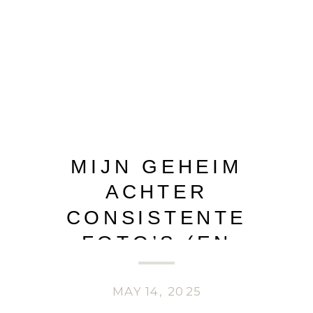
MIJN GEHEIM
ACHTER
CONSISTENTE
FOTO’S (EN
SNELLERE
NABEWERKING!)
MAY 14, 2025