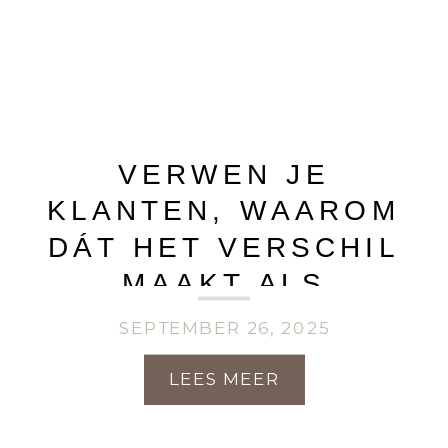
VERWEN JE
KLANTEN, WAAROM
DÁT HET VERSCHIL
MAAKT ALS
FOTOGRAAF
SEPTEMBER 26, 2025
LEES MEER